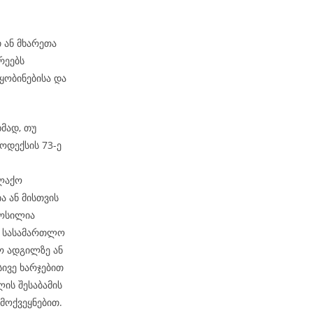
თ ან მხარეთა
რეებს
ობინებისა და
მად, თუ
ოდექსის 73-ე
ალაქო
ა ან მისთვის
მოსილია
ბ. სასამართლო
ო ადგილზე ან
სივე ხარჯებით
ის შესაბამის
მოქვეყნებით.