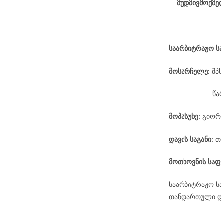
მუდმივმოქმე
საარბიტრაჟო
ს
მოსარჩელე
:
შპ
წა
მოპასუხე
:
გიორგ
დავის
საგანი
:
თ
მოთხოვნის საფ
საარბიტრაჟო ს
თანდართული დო