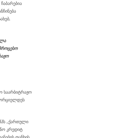
 ჩაბარებია
ნჩინება
ახებ,
ელა
პროცესო
რაჟო
მო საარბიტრაჟო
ნხორციელდეს
შპს ,,ქართული
ქნო კრედიტ
ანების თანხის