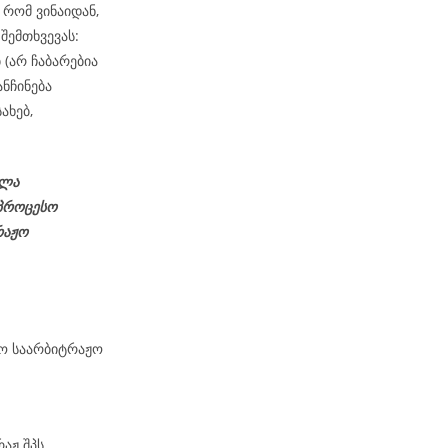
რომ ვინაიდან,
შემთხვევას:
 (არ ჩაბარებია
ნჩინება
ახებ,
ელა
პროცესო
რაჟო
მო საარბიტრაჟო
აჟ შპს