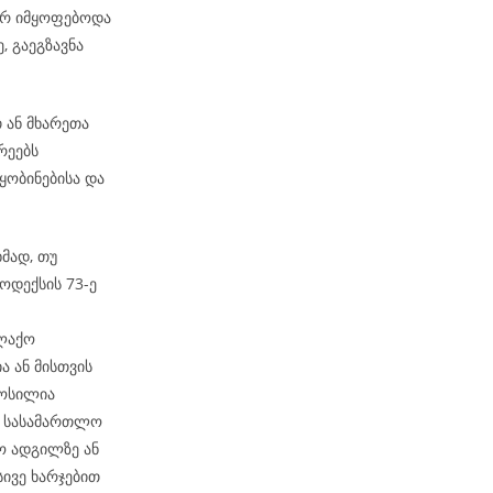
არ იმყოფებოდა
, გაეგზავნა
თ ან მხარეთა
რეებს
ობინებისა და
მად, თუ
ოდექსის 73-ე
ალაქო
ა ან მისთვის
მოსილია
ბ. სასამართლო
ო ადგილზე ან
სივე ხარჯებით