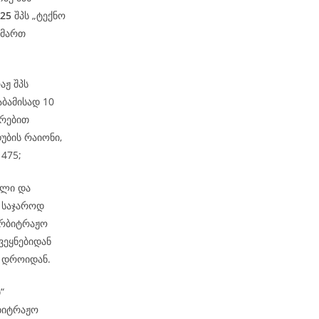
-25
შპს „ტექნო
იმართ
აჟ შპს
აბამისად 10
ირებით
უბის რაიონი,
 475;
ელი და
 საჯაროდ
არბიტრაჟო
ვეყნებიდან
მ დროიდან.
ბ“
რბიტრაჟო