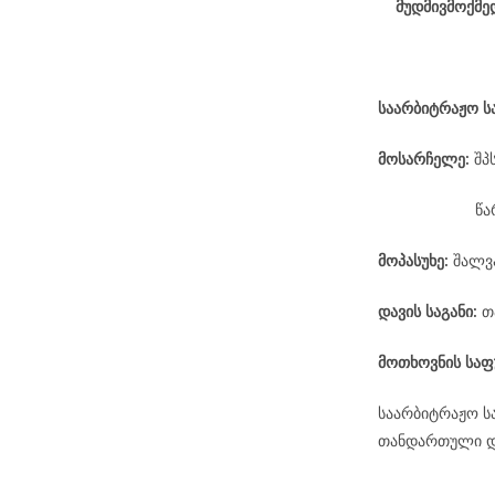
მუდმივმოქმე
საარბიტრაჟო
ს
მოსარჩელე
:
შპ
წა
მოპასუხე
:
შალვა
დავის
საგანი
:
თ
მოთხოვნის საფ
საარბიტრაჟო ს
თანდართული დო