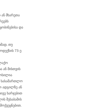
თ ან მხარეთა
რეებს
ობინებისა და
მად, თუ
ოდექსის 73-ე
ალაქო
ა ან მისთვის
მოსილია
ბ. სასამართლო
ო ადგილზე ან
სივე ხარჯებით
ის შესაბამის
მოქვეყნებით.