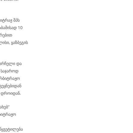
ბიტრაჟ შპს
აბამისად 10
ირებით
ისი, ყაზბეგის
სარჩელი და
 საჯაროდ
არბიტრაჟო
ვეყნებიდან
მ დროიდან.
ახებ“
რბიტრაჟო
აწყვეტილება