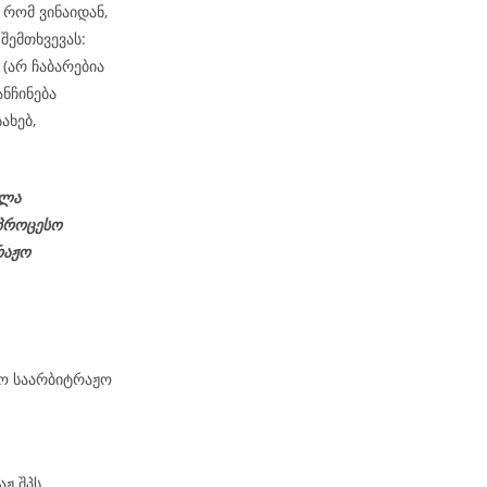
რომ ვინაიდან,
შემთხვევას:
(არ ჩაბარებია
ნჩინება
ახებ,
ელა
პროცესო
რაჟო
მო საარბიტრაჟო
აჟ შპს