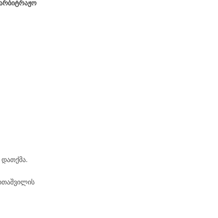
აარბიტრაჟო
 დათქმა.
 ითაშვილის