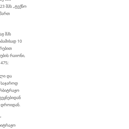
23 შპს „ტექნო
იმართ
აჟ შპს
აბამისად 10
ირებით
უბის რაიონი,
 475;
ელი და
 საჯაროდ
არბიტრაჟო
ვეყნებიდან
მ დროიდან.
ბ“
რბიტრაჟო