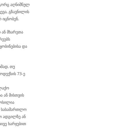
ოგორც აღნიშნულ
ევა, გზავნილის
 იცნობენ.
თ ან მხარეთა
რეებს
ობინებისა და
მად, თუ
ოდექსის 73-ე
ალაქო
ა ან მისთვის
მოსილია
ბ. სასამართლო
ო ადგილზე ან
სივე ხარჯებით