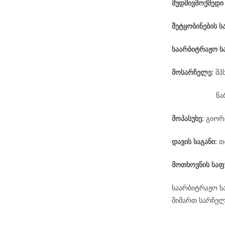
მუდმივმოქმედი
შეტყობინების ს
საარბიტრაჟო
ს
მოსარჩელე
:
შპ
წა
მოპასუხე
:
გიორგ
დავის
საგანი
:
თ
მოთხოვნის საფ
საარბიტრაჟო ს
მიმართ სარჩელ