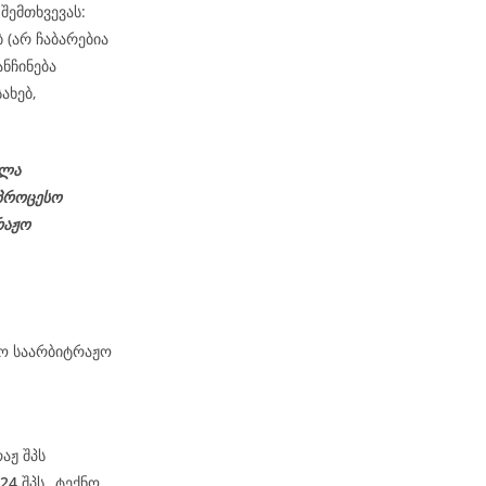
შემთხვევას:
 (არ ჩაბარებია
ნჩინება
ახებ,
ელა
პროცესო
რაჟო
მო საარბიტრაჟო
აჟ შპს
-24
შპს „ტექნო