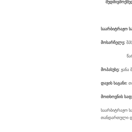
მუდმივმოქმე
საარბიტრაჟო
ს
მოსარჩელე
:
შპ
წა
მოპასუხე
:
ჟანა 
დავის
საგანი
:
თ
მოთხოვნის საფ
საარბიტრაჟო ს
თანდართული დო