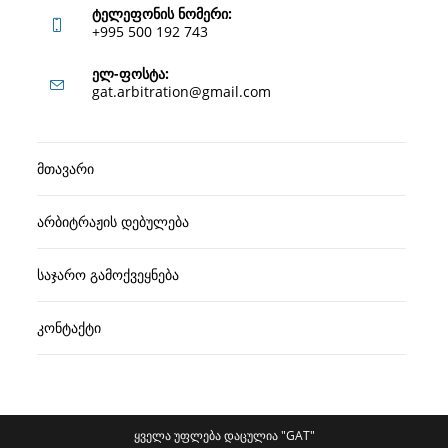
ტელეფონის ნომერი:
+995 500 192 743
Opens
ელ-ფოსტა:
Opens
gat.arbitration@gmail.com
in
in
your
your
application
მთავარი
application
არბიტრაჟის დებულება
საჯარო გამოქვეყნება
კონტაქტი
ყველა უფლება დაცულია "GAT"