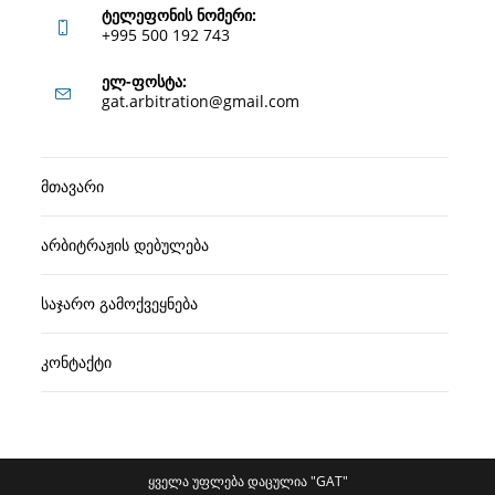
ტელეფონის ნომერი:
+995 500 192 743
Opens
ელ-ფოსტა:
Opens
gat.arbitration@gmail.com
in
in
your
your
application
მთავარი
application
არბიტრაჟის დებულება
საჯარო გამოქვეყნება
კონტაქტი
ყველა უფლება დაცულია "GAT"