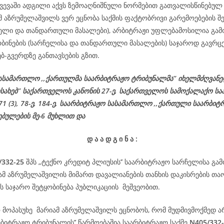
ვევაში ადგილი აქვს ზემოაღნიშნული ნორმებით გათვალისწინებულ 
მ აზრუმელაშვილს ვერ ეცნობა საქმის ფაქტობრივი გარემოებების შე
ჩელი და თანდართული მასალები), არბიტრაჟი უფლებამოსილია გამ
ობინების (სარჩელისა და თანდართული მასალების) საჯაროდ გავრცე
ებ-გვერდზე განთავსების გზით.
ასამართლო ,,ქართულმა საარბიტრაჟო ტრიბუნალმა’’ იხელმძღვან
ესახებ’’ საქართველოს კანონის 27-ე,
საქართველოს
სამოქალაქო
სა
 71 (3), 78-
ე
, 184-ე, საარბიტრაჟო სასამართლო ,,ქართული საარბიტ
ებულების მე-6 მუხლით და
დ
ა
ა
დ
გ
ი
ნ
ა
:
/332-25
შპს „ტექნო კრედიტ პლიუსის’’ საარბიტრაჟო სარჩელისა გა
იამ აზრუმელაშვილის მიმართ დავალიანების თანხის დაკისრების თა
 საჯარო შეტყობინება პუბლიკაციის მეშვეობით.
ო მოპასუხე მარიამ აზრუმელაშვილს ეცნობოს, რომ მუდმივმოქმედ ა
რბიტრაჟო ტრიბუნალის’’ წარმოებაშია საარბიტრაჟო საქმე
N405/332