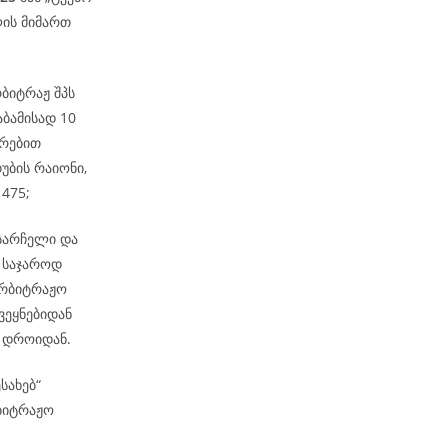
ლის მიმართ
რბიტრაჟ შპს
აბამისად 10
ირებით
უბის რაიონი,
 475;
 სარჩელი და
 საჯაროდ
არბიტრაჟო
ვეყნებიდან
მ დროიდან.
ესახებ“
რბიტრაჟო