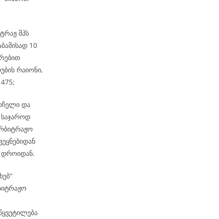
იტრაჟ შპს
აბამისად 10
ირებით
უბის რაიონი,
 475;
არჩელი და
 საჯაროდ
არბიტრაჟო
ვეყნებიდან
მ დროიდან.
ხებ“
რბიტრაჟო
აწყვეტილება