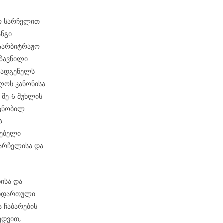
ჟო სარჩელით
ანგი
საარბიტრაჟო
გზავნილი
მადგენელს
ელოს კანონისა
 მე-6 მუხლის
 ცნობილ
ა
რებელი
არჩელისა და
ისა და
ანდართული
ა ჩაბარების
ედვით,