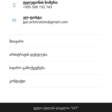
ტელეფონის ნომერი:
+995 500 192 743
Opens
ელ-ფოსტა:
Opens
gat.arbitration@gmail.com
in
in
your
your
application
მთავარი
application
არბიტრაჟის დებულება
საჯარო გამოქვეყნება
კონტაქტი
ყველა უფლება დაცულია "GAT"