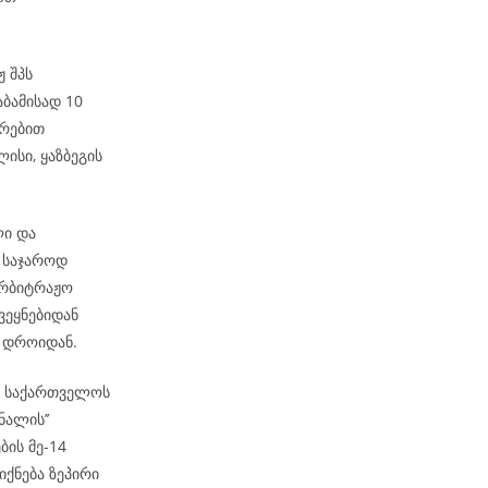
ჟ შპს
აბამისად 10
ირებით
ისი, ყაზბეგის
ლი და
 საჯაროდ
არბიტრაჟო
ვეყნებიდან
მ დროიდან.
ბ“ საქართველოს
ნალის’’
ბის მე-14
იქნება ზეპირი