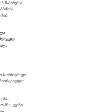
არ ჩაბარებია
ნჩინება
ახებ,
ელა
პროცესო
რაჟო
მო საარბიტრაჟო
განხორციელდეს
ჟ შპს
-25
შპს „ტექნო
რთ