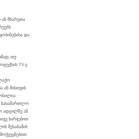
თ ან მხარეთა
რეებს
ობინებისა და
მად, თუ
ოდექსის 73-ე
ალაქო
ა ან მისთვის
მოსილია
ბ. სასამართლო
ო ადგილზე ან
სივე ხარჯებით
ის შესაბამის
მოქვეყნებით.