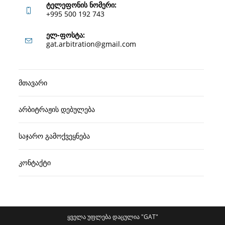
ტელეფონის ნომერი:
+995 500 192 743
Opens
ელ-ფოსტა:
Opens
gat.arbitration@gmail.com
in
in
your
your
application
მთავარი
application
არბიტრაჟის დებულება
საჯარო გამოქვეყნება
კონტაქტი
ყველა უფლება დაცულია "GAT"