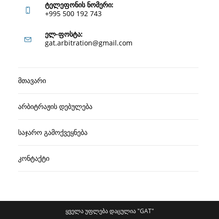
ტელეფონის ნომერი:
+995 500 192 743
Opens
ელ-ფოსტა:
Opens
gat.arbitration@gmail.com
in
in
your
your
application
მთავარი
application
არბიტრაჟის დებულება
საჯარო გამოქვეყნება
კონტაქტი
ყველა უფლება დაცულია "GAT"