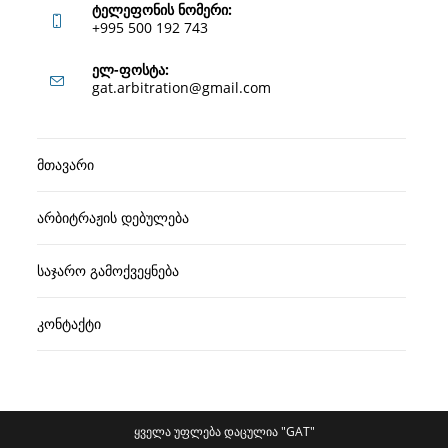
ტელეფონის ნომერი:
+995 500 192 743
Opens
ელ-ფოსტა:
Opens
gat.arbitration@gmail.com
in
in
your
your
application
მთავარი
application
არბიტრაჟის დებულება
საჯარო გამოქვეყნება
კონტაქტი
ყველა უფლება დაცულია "GAT"