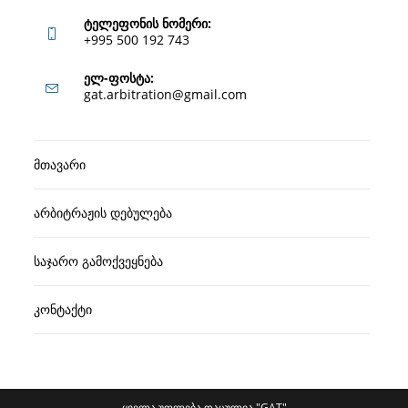
ტელეფონის ნომერი:
+995 500 192 743
Opens
ელ-ფოსტა:
Opens
gat.arbitration@gmail.com
in
in
your
your
application
მთავარი
application
არბიტრაჟის დებულება
საჯარო გამოქვეყნება
კონტაქტი
ყველა უფლება დაცულია "GAT"