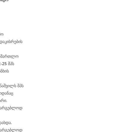
მო
დაკისრების
სამართლო
-25
შპს
ნხის
წაშვილს შპს
იდანაც
არი.
ასარგებლოდ
დახდა.
ასარგებლოდ