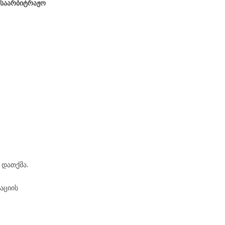
 საარბიტრაჟო
 დათქმა.
აციის