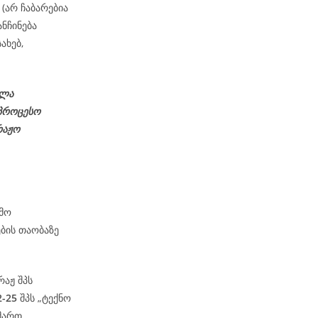
 (არ ჩაბარებია
ნჩინება
ახებ,
ელა
პროცესო
რაჟო
ამო
ბის თაობაზე
რაჟ შპს
2-25
შპს „ტექნო
იმართ