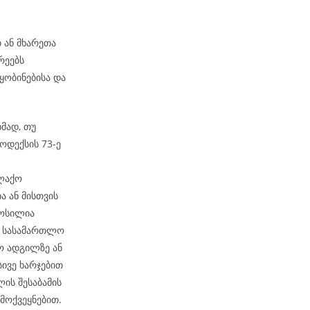
თ ან მხარეთა
რეებს
ობინებისა და
მად, თუ
ოდექსის 73-ე
ალაქო
ა ან მისთვის
მოსილია
ბ. სასამართლო
ო ადგილზე ან
სივე ხარჯებით
ის შესაბამის
მოქვეყნებით.