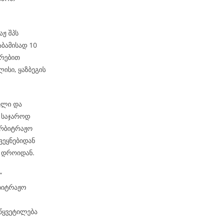
აჟ შპს
აბამისად 10
ირებით
ისი, ყაზბეგის
ელი და
 საჯაროდ
არბიტრაჟო
ვეყნებიდან
მ დროიდან.
ბ“
რბიტრაჟო
აწყვეტილება