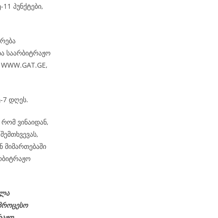
-11 პუნქტები,
არება
ბა საარბიტრაჟო
– WWW.GAT.GE,
-7 დღეს.
რომ ვინაიდან,
შემთხვევას,
ნ მიმართებაში
რბიტრაჟო
ელა
აპროცესო
რაჟო