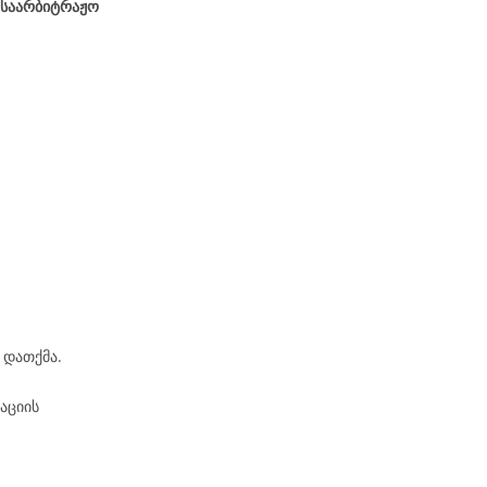
 საარბიტრაჟო
 დათქმა.
აციის