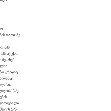
მო
ბის თაობაზე
ლო შპს
შპს „ტექნო
 შესახებ
მლის
ქნო კრედიტ
საიდანაც
0 ლარი.
იუსის“ (ს/კ
ების
 დარიცხული
სივეს (პ/ნ