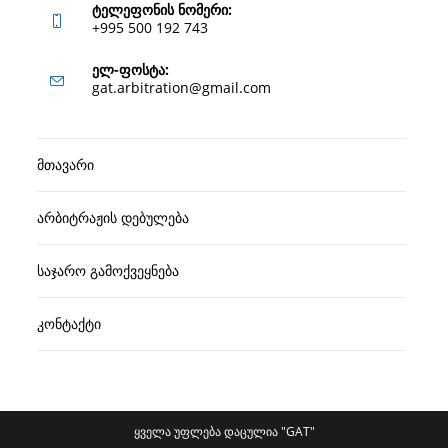
ტელეფონის ნომერი:
+995 500 192 743
Opens
ელ-ფოსტა:
Opens
gat.arbitration@gmail.com
in
in
your
your
application
მთავარი
application
არბიტრაჟის დებულება
საჯარო გამოქვეყნება
კონტაქტი
ყველა უფლება დაცულია "GAT"