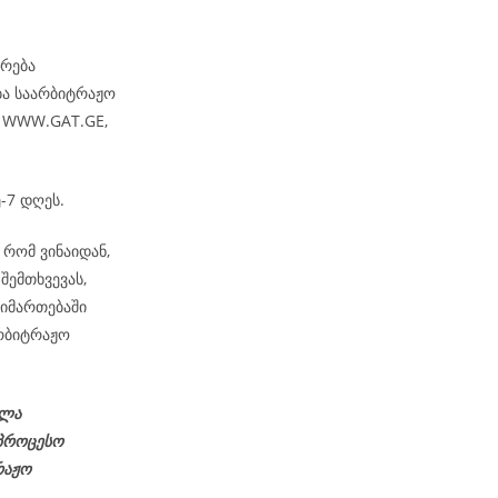
არება
ბა საარბიტრაჟო
– WWW.GAT.GE,
-7 დღეს.
რომ ვინაიდან,
შემთხვევას,
მიმართებაში
რბიტრაჟო
ელა
აპროცესო
რაჟო