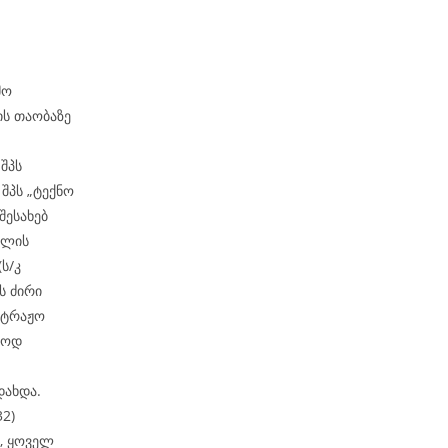
მო
ის თაობაზე
შპს
შპს „ტექნო
შესახებ
მლის
ს/კ
ს ძირი
ბიტრაჟო
ბლოდ
დახდა.
32)
, ყოველ