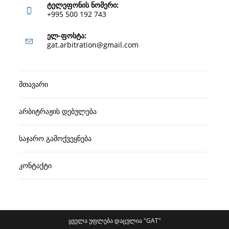
ტელეფონის ნომერი:
+995 500 192 743
Opens
ელ-ფოსტა:
Opens
gat.arbitration@gmail.com
in
in
your
your
application
მთავარი
application
არბიტრაჟის დებულება
საჯარო გამოქვეყნება
კონტაქტი
ყველა უფლება დაცულია "GAT"