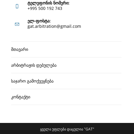
ტელეფონის ნომერი:
+995 500 192 743
Opens
ელ-ფოსტა:
Opens
gat.arbitration@gmail.com
in
in
your
your
application
მთავარი
application
არბიტრაჟის დებულება
საჯარო გამოქვეყნება
კონტაქტი
ყველა უფლება დაცულია "GAT"