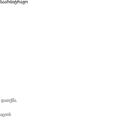
 საარბიტრაჟო
 დათქმა.
აციის