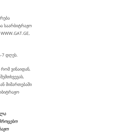
არება
ბა საარბიტრაჟო
– WWW.GAT.GE,
-7 დღეს.
რომ ვინაიდან,
შემთხვევას,
ან მიმართებაში
რბიტრაჟო
ელა
აპროცესო
რაჟო