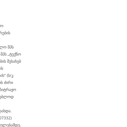
მო
რების
თლო შპს
შპს „ტექნო
ის შესახებ
ის
ს“ (ს/კ
ის ძირი
რბიტრაჟო
რგებლოდ
დახდა.
07332)
რულებამდე,