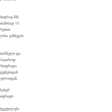
რბიტრაჟ შპს
აბამისად 10
ირებით
ისი, ყაზბეგის
 სარჩელი და
 საჯაროდ
არბიტრაჟო
ვეყნებიდან
მ დროიდან.
ესახებ“
რბიტრაჟო
აწყვეტილება