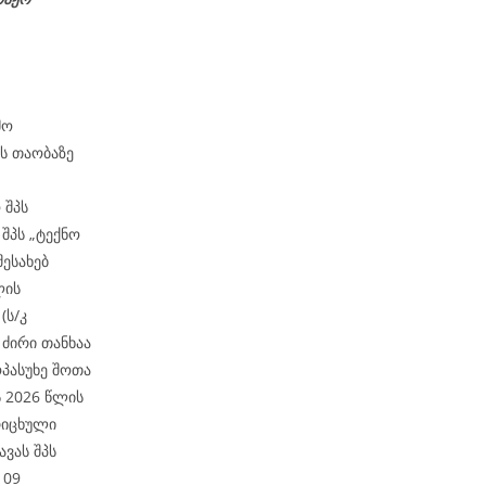
მო
ის თაობაზე
 შპს
შპს „ტექნო
შესახებ
ლის
(ს/კ
 ძირი თანხაა
ოპასუხე შოთა
ს 2026 წლის
რიცხული
ვას შპს
 09