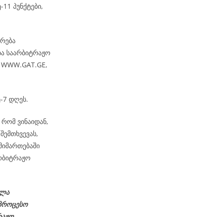
-11 პუნქტები,
არება
ბა საარბიტრაჟო
– WWW.GAT.GE,
-7 დღეს.
რომ ვინაიდან,
შემთხვევას,
მიმართებაში
რბიტრაჟო
ელა
აპროცესო
რაჟო