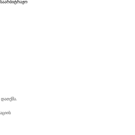
 საარბიტრაჟო
 დათქმა.
აციის