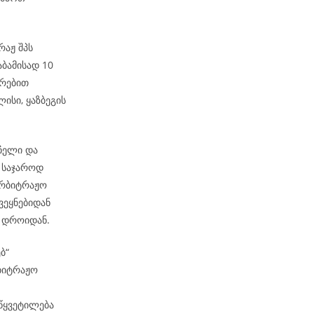
რაჟ შპს
აბამისად 10
ირებით
ისი, ყაზბეგის
ჩელი და
 საჯაროდ
არბიტრაჟო
ვეყნებიდან
მ დროიდან.
ებ“
რბიტრაჟო
აწყვეტილება