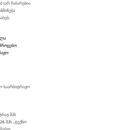
ბ (არ ჩაბარებია
ნჩინება
ახებ,
ელა
პროცესო
რაჟო
მო საარბიტრაჟო
ტრაჟ შპს
-26
შპს „ტექნო
იმართ