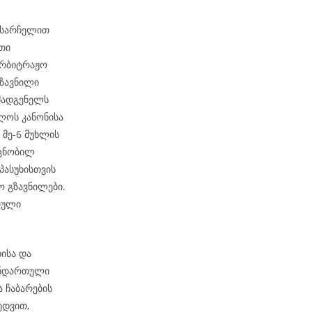
ო სარჩელით
თი
არბიტრაჟო
გზავნილი
მადგენელს
ელოს კანონისა
 მე-6 მუხლის
 ცნობილ
პასუხისთვის
 გზავნილები.
თული
ისა და
ანდართული
ა ჩაბარების
ედვით,