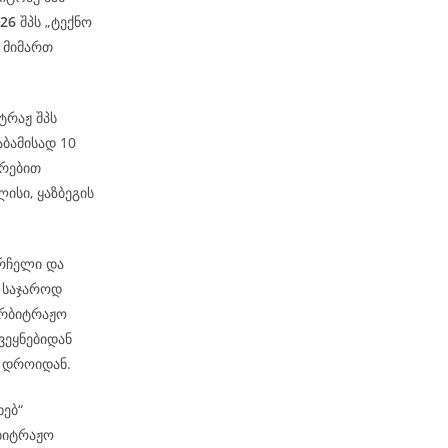
-26
შპს „ტექნო
 მიმართ
იტრაჟ შპს
აბამისად 10
ირებით
ისი, ყაზბეგის
არჩელი და
 საჯაროდ
არბიტრაჟო
ვეყნებიდან
მ დროიდან.
ხებ“
რბიტრაჟო