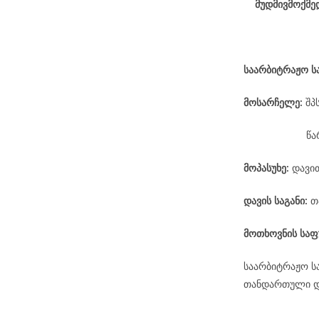
მუდმივმოქმე
საარბიტრაჟო
ს
მოსარჩელე
:
შპ
წა
მოპასუხე
:
დავი
დავის
საგანი
:
თ
მოთხოვნის საფ
საარბიტრაჟო ს
თანდართული დო