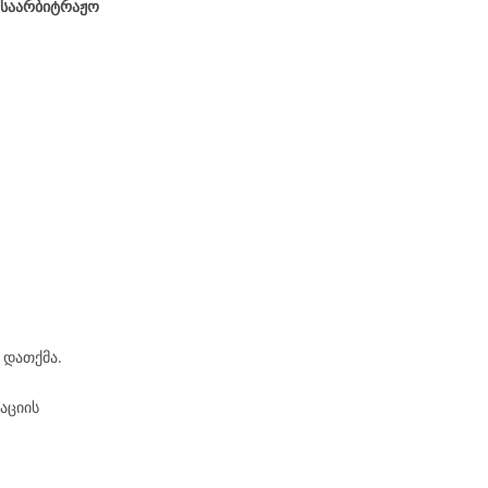
 საარბიტრაჟო
 დათქმა.
აციის