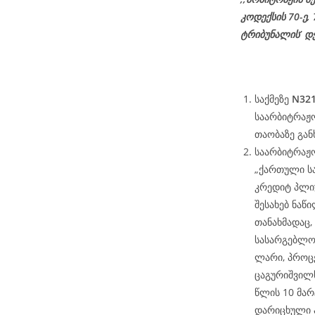
კოდექსის 70-ე,
ტრიბუნალის’ დ
საქმეზე
N321
საარბიტრაჟო
თაობაზე გან
საარბიტრაჟო
„ქართული ს
კრედიტ პლიუ
შესახებ ნა
თანახმადაც,
სასარგებლოდ
ლარი, პროცე
ცაგურიშვილს
წლის 10 მა
დარიცხული 