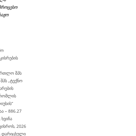
აპროცესო
რაჟო
მო
კისრების
მართლო შპს
6
შპს „ტექნო
სრების
 რომლის
იუსის“
ა – 886.27
 ხვიჩა
კისროს, 2026
ე დარიცხული