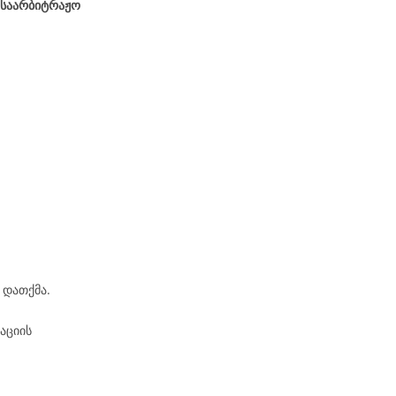
 საარბიტრაჟო
 დათქმა.
აციის