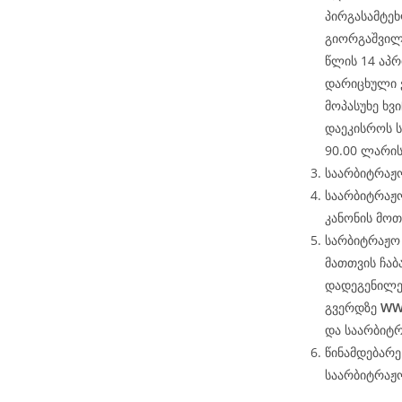
პირგასამტეხ
გიორგაშვილს
წლის 14 აპ
დარიცხული 
მოპასუხე ხვ
დაეკისროს 
90.00 ლარის
საარბიტრაჟო
საარბიტრაჟო
კანონის მოთ
სარბიტრაჟო 
მათთვის ჩაბ
დადეგენილე
გვერდზე
WW
და საარბიტ
წინამდებარ
საარბიტრაჟ