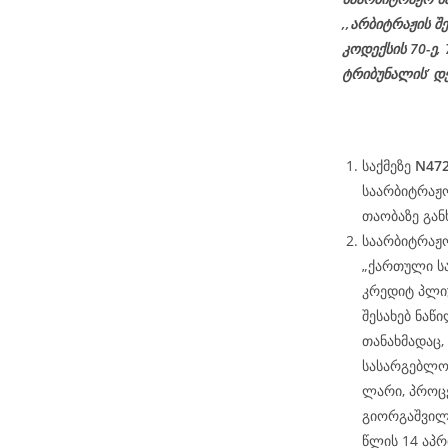
,,არბიტრაჟის შ
კოდექსის 70-ე,
ტრიბუნალის’ დ
საქმეზე
N472
საარბიტრაჟო
თაობაზე გან
საარბიტრაჟო
„ქართული ს
კრედიტ პლიუ
შესახებ ნა
თანახმადაც,
სასარგებლოდ
ლარი, პროცე
გიორგაშვილს
წლის 14 აპ