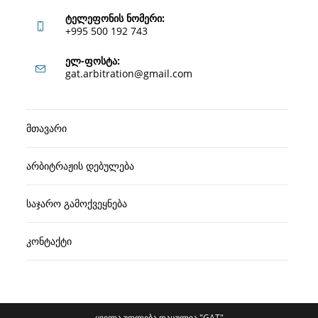
ტელეფონის ნომერი:
+995 500 192 743
Opens
ელ-ფოსტა:
Opens
gat.arbitration@gmail.com
in
in
your
your
application
მთავარი
application
არბიტრაჟის დებულება
საჯარო გამოქვეყნება
კონტაქტი
ყველა უფლება დაცულია "GAT"