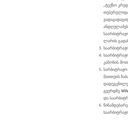
„ტექნო კრედ
თებერვლიდა
ვადაგადაცილ
ანდღულაძეს 
საარბიტრაჟო
ლარის გადა
საარბიტრაჟო
საარბიტრაჟო
კანონის მოთ
სარბიტრაჟო 
მათთვის ჩაბ
დადეგენილე
გვერდზე
WW
და საარბიტ
წინამდებარ
საარბიტრაჟ