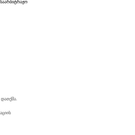
 საარბიტრაჟო
 დათქმა.
აციის