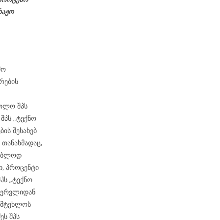
რაჟო
მო
რების
რთლო შპს
6
შპს „ტექნო
ის შესახებ
თანახმადაც,
გებლოდ
ი, პროცენტი
შპს „ტექნო
ებერვლიდან
ამტეხლოს
ეს შპს