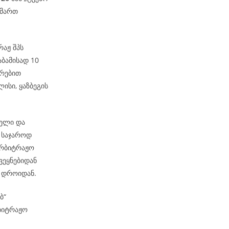
იმართ
რაჟ შპს
აბამისად 10
ირებით
ისი, ყაზბეგის
ჩელი და
 საჯაროდ
არბიტრაჟო
ვეყნებიდან
მ დროიდან.
ებ“
რბიტრაჟო