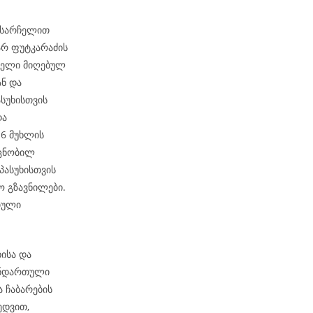
ო სარჩელით
არ ფუტკარაძის
რჩელი მიღებულ
ან და
სუხისთვის
და
-6 მუხლის
 ცნობილ
პასუხისთვის
 გზავნილები.
თული
ისა და
ანდართული
ა ჩაბარების
ედვით,