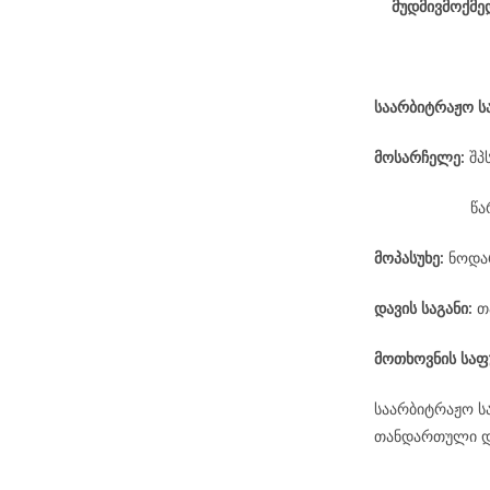
მუდმივმოქმე
საარბიტრაჟო
ს
მოსარჩელე
:
შპ
წა
მოპასუხე
:
ნოდარ
დავის
საგანი
:
თ
მოთხოვნის საფ
საარბიტრაჟო ს
თანდართული დო