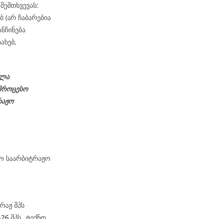
შემთხვევას:
ბ (არ ჩაბარებია
ნჩინება
ახებ,
ელა
პროცესო
რაჟო
მო საარბიტრაჟო
რაჟ შპს
–
26
შპს „ტექნო