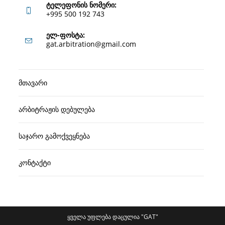
ტელეფონის ნომერი:
+995 500 192 743
Opens
ელ-ფოსტა:
Opens
gat.arbitration@gmail.com
in
in
your
your
application
მთავარი
application
არბიტრაჟის დებულება
საჯარო გამოქვეყნება
კონტაქტი
ყველა უფლება დაცულია "GAT"