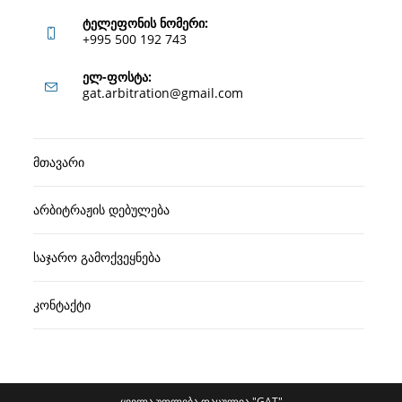
ტელეფონის ნომერი:
+995 500 192 743
Opens
ელ-ფოსტა:
Opens
gat.arbitration@gmail.com
in
in
your
your
application
მთავარი
application
არბიტრაჟის დებულება
საჯარო გამოქვეყნება
კონტაქტი
ყველა უფლება დაცულია "GAT"